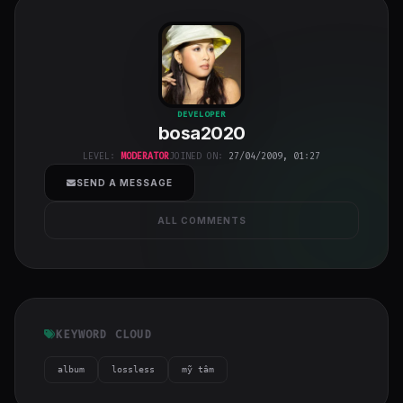
bosa2020
"
DEVELOPER
bosa2020
class="w-full
h-full object-
LEVEL:
MODERATOR
JOINED ON:
27/04/2009, 01:27
cover">
SEND A MESSAGE
ALL COMMENTS
KEYWORD CLOUD
album
lossless
mỹ tâm