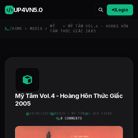
UP4VN
5.0
Login
MỸ
> MỸ TÂM VOL.4 - HOÀNG HÔN
/
HOME
>
MEDIA
>
TÂM
THỨC GIẤC 2005
Mỹ Tâm Vol.4 - Hoàng Hôn Thức Giấc
2005
30/05/2021
MEDIA
>
MỸ TÂM
4 819 VIEWS
0 COMMENTS