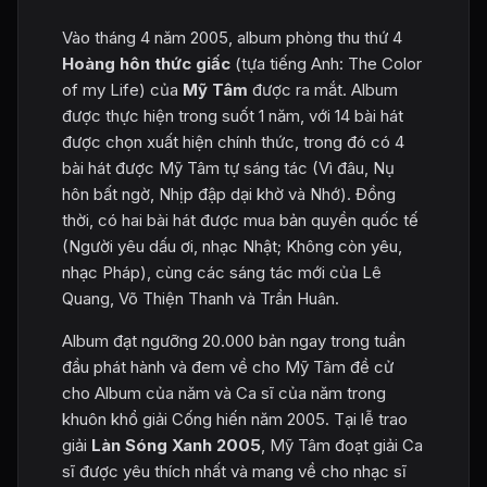
Vào tháng 4 năm 2005, album phòng thu thứ 4
Hoàng hôn thức giấc
(tựa tiếng Anh: The Color
of my Life) của
Mỹ Tâm
được ra mắt. Album
được thực hiện trong suốt 1 năm, với 14 bài hát
được chọn xuất hiện chính thức, trong đó có 4
bài hát được Mỹ Tâm tự sáng tác (Vì đâu, Nụ
hôn bất ngờ, Nhịp đập dại khờ và Nhớ). Đồng
thời, có hai bài hát được mua bản quyền quốc tế
(Người yêu dấu ơi, nhạc Nhật; Không còn yêu,
nhạc Pháp), cùng các sáng tác mới của Lê
Quang, Võ Thiện Thanh và Trần Huân.
Album đạt ngưỡng 20.000 bản ngay trong tuần
đầu phát hành và đem về cho Mỹ Tâm đề cử
cho Album của năm và Ca sĩ của năm trong
khuôn khổ giải Cống hiến năm 2005. Tại lễ trao
giải
Làn Sóng Xanh 2005
, Mỹ Tâm đoạt giải Ca
sĩ được yêu thích nhất và mang về cho nhạc sĩ