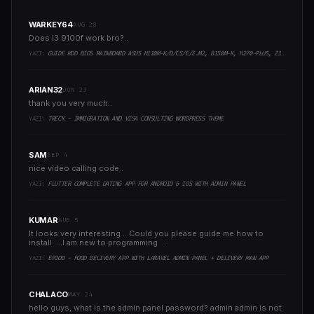
WARKEY64
AUG 28
Does i3 9100f work bro?..
YAZI:
GUIDE MOD BIOS MAINBOARD ASUS H110M-K/D/CS/E/E.M2, B150M-K, H270-PLUS, Z170-PRO,.. RUNNING INTEL COFFEELAKE CPU
ARIAN32
JUN 23
thank you very much..
YAZI:
TRECK - IMMIGRATION AND VISA CONSULTING WORDPRESS THEME
SAM
SEP 4
nice video calling code..
YAZI:
FLUTTER COMPLETE DATING APP FOR ANDROID & IOS WITH ADMIN PANEL
KUMAR
AUG 5
It looks very interesting ...Could you please guide me how to
install ....I am new to programming ..
YAZI:
EFOOD - FOOD DELIVERY APP WITH LARAVEL ADMIN PANEL + DELIVERY MAN APP
CHALACO
MAY 24
hello guys, what is the admin panel password? admin admin is not