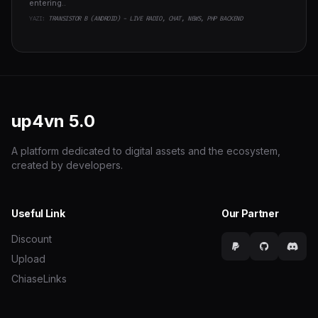
entering..
YAZI:
TRANSISTOR B (ANDROID) - LIVE RADIO, CHAT, NEWS, PHP BACKEND
up4vn
5.0
A platform dedicated to digital assets and the ecosystem,
created by developers.
Useful Link
Our Partner
Discount
Upload
ChiaseLinks