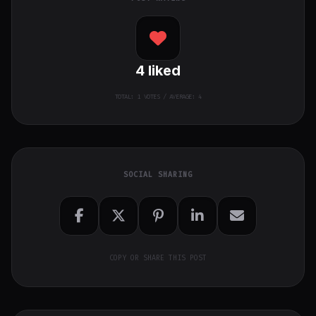
4
liked
TOTAL:
1
VOTES / AVERAGE: 4
SOCIAL SHARING
COPY OR SHARE THIS POST