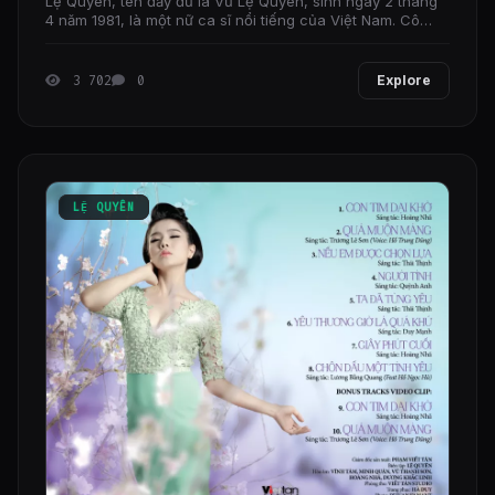
Lệ Quyên, tên đầy đủ là Vũ Lệ Quyên, sinh ngày 2 tháng
4 năm 1981, là một nữ ca sĩ nổi tiếng của Việt Nam. Cô
được biết đến với dòng nhạc nhẹ, nhạc xưa, và
3 702
0
Explore
LỆ QUYÊN