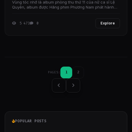
Vùng tóc nhớ là album phòng thu thứ 11 của nữ ca sĩ Lệ
Quyên, album được Hãng phim Phương Nam phát hành
vào ngày 7 tháng 11 năm 2014. Đây là album đánh dấu sự
5 473
0
Explore
1
2
PAGES:
POPULAR POSTS