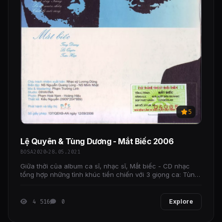
5
Lệ Quyên & Tùng Dương - Mắt Biếc 2006
BOSA2020
28.05.2021
Giữa thời của album ca sĩ, nhạc sĩ, Mắt biếc - CD nhạc
tổng hợp những tình khúc tiền chiến với 3 giọng ca: Tùng
Dương, Lệ Quyên, Tuấn Hiệp - xuất hiện như một
4 516
0
Explore