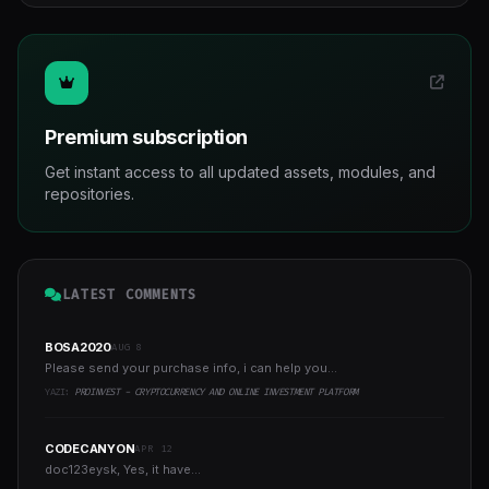
Premium subscription
Get instant access to all updated assets, modules, and
repositories.
LATEST COMMENTS
BOSA2020
AUG 8
Please send your purchase info, i can help you...
YAZI:
PROINVEST - CRYPTOCURRENCY AND ONLINE INVESTMENT PLATFORM
CODECANYON
APR 12
doc123eysk, Yes, it have...