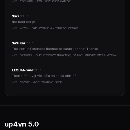
YAZI:
KING MEDIA - VIRAL NEWS VIDEO MAGAZINE
SIA7
SEP 5
the best script ..
YAZI:
ACCUFY - SAAS BUSINESS & ACCOUNTING SOFTWARE
3ASHBA
SEP 5
The item is Extended license or basic license. Thanks..
YAZI:
QREXORDER - SAAS RESTAURANT MANAGEMENT, QR MENU, WHATSAPP ORDERS, RESERVATIONS & AI CONTENT
LEQUANGAN
SEP 5
Theme rất tuyẹt vời, cám ơn ad đã chia sẻ..
YAZI:
BEMUSIC - MUSIC STREAMING ENGINE
up4vn
5.0