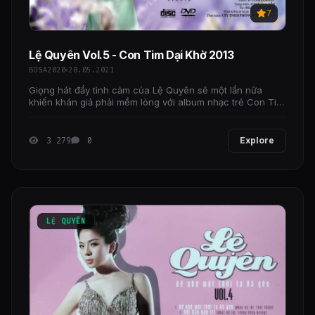
7
Lệ Quyên Vol.5 - Con Tim Dại Khờ 2013
BOSA2020
28.05.2021
Giọng hát đầy tình cảm của Lệ Quyên sẽ một lần nữa
khiến khán giả phải mềm lòng với album nhạc trẻ Con Tim
Dại Khờ với 8 bản tình ca.
3 279
0
Explore
LỆ QUYÊN