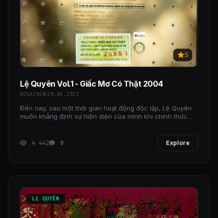
5
Lệ Quyên Vol.1 - Giấc Mơ Có Thật 2004
BOSA2020
28.05.2021
Đến nay, sau một thời gian hoạt động độc lập, Lệ Quyên
muốn khẳng định sự hiện diện của mình khi chính thức
phát hành album đầu tay vol.1 với chủ đề Giấc mơ
4 442
0
Explore
LỆ QUYÊN