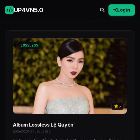
UP4VN
5.0
Login
LOSSLESS
5
Album Lossless Lệ Quyên
BOSA2020
04.06.2021