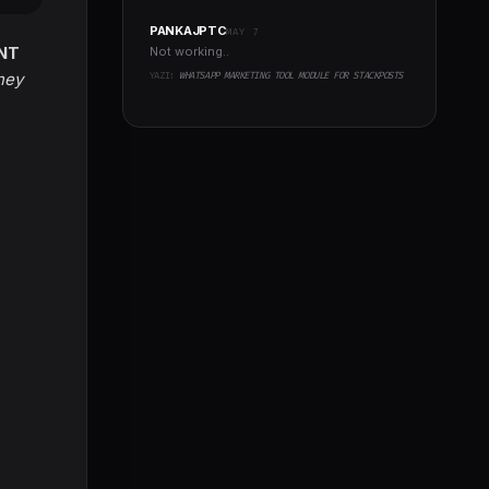
PANKAJPTC
MAY 7
NT
Not working..
ney
YAZI:
WHATSAPP MARKETING TOOL MODULE FOR STACKPOSTS