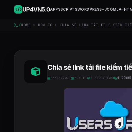
UP4VN
5.0
APPS
SCRIPTS
WORDPRESS
JOOMLA
HT
/
HOME
>
HOW TO
> CHIA SẺ LINK TẢI FILE KIẾM TIỀ
Chia sẻ link tải file kiếm 
27/03/2021
HOW TO
5 519 VIEWS
0 COMME