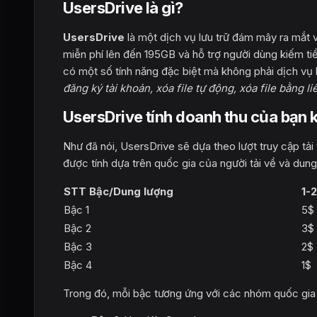
UsersDrive là gì?
UsersDrive
là một dịch vụ lưu trữ đám mây ra mắt 
miễn phí lên đến 195GB và hỗ trợ người dùng kiếm tiền
có một số tính năng đặc biệt mà không phải dịch vụ 
đăng ký tài khoản, xóa file tự động, xóa file bằng liê
UsersDrive tính doanh thu của bạn 
Như đã nói, UsersDrive sẽ dựa theo lượt truy cập tải tệ
được tính dựa trên quốc gia của người tải về và
STT Bậc/Dung lượng
1-
Bậc 1
5$
Bậc 2
3$
Bậc 3
2$
Bậc 4
1$
Trong đó, mỗi bậc tương ứng với các nhóm quốc gia