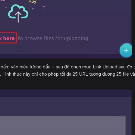
y bấm vào biểu tượng dấu + sau đó chọn mục Link Upload sau đó 
n. Hình thức này chỉ cho phép tối đa 25 URL tương đương 25 file v