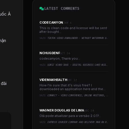
LATEST COMMENTS
quốc Ả
CODECANYON
JAN 4
This is clean code and license will be sent
after bought...
YAZI:
TIKTOK VIDEO DOWNLOADER - WITHOUT WATERMARK & MUSIC EXTRACTOR
nhận
NCHUGDENF
OCT 26
codecanyon, Thank you...
YAZI:
GOBIZ VCARD SAAS - DIGITAL BUSINESS CARD BUILDER
VIDEMAKHEALTH
DEC 17
 đãi
How I'm sure that it's virus free? I
downloaded an application here and the
virus infected every..
YAZI:
CONNECT - VIDEO CONFERENCE, ONLINE MEETINGS, LIVE CLASS & WEBINAR, WHITEBOARD, LIVE CHAT
WAGNER DOUGLAS DE LIMA
DEC 30
Olá pode atualizar para a versão 2.0.1?..
YAZI:
EXPRESS COURIER COMPANY AND DELIVERY MAN ON DEMAND WITH CUSTOMER & COURIER APP, WEB AND ADMIN PANEL