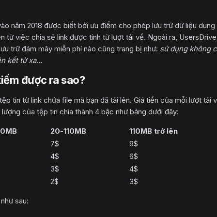
vào năm 2018 được biết bởi ưu điểm cho phép lưu trữ dữ liệu dung
 từ việc chia sẻ link được tính từ lượt tải về. Ngoài ra, UsersDriv
lưu trữ đám mây miễn phí nào cũng trang bị như:
sử dụng không 
n kết từ xa...
kiếm được ra sao?
p tin từ link chứa file mà bạn đã tải lên. Giá tiền của mỗi lượt tải 
 dung lượng của tệp tin chia thành 4 bậc như bảng dưới đây:
20MB
20-110MB
110MB trở lên
7$
9$
4$
6$
3$
4$
2$
3$
 như sau: