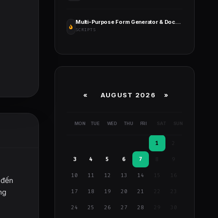
Multi-Purpose Form Generator & Docusign (All Types of Forms) with SaaS
SCRIPTS
«
AUGUST 2026 »
MON
TUE
WED
THU
FRI
SAT
SUN
1
2
3
4
5
6
7
8
9
10
11
12
13
14
15
16
 đến
ng
17
18
19
20
21
22
23
24
25
26
27
28
29
30