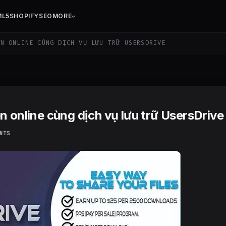
ML5
SHOPIFY
SEO
MORE
N ONLINE CÙNG DỊCH VỤ LƯU TRỮ USERSDRIVE
tiền online cùng dịch vụ lưu trữ UsersDrive
NTS