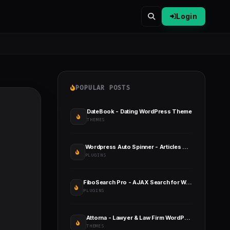
Login
POPULAR POSTS
DateBook - Dating WordPress Theme
THEMES
Wordpress Auto Spinner - Articles Rewriter
PLUGINS
FiboSearch Pro - AJAX Search for WooCommerce
PLUGINS
Attorna - Lawyer & Law Firm WordPress
THEMES