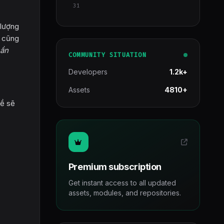
31
 lượng
e cũng
cần
COMMUNITY SITUATION
Developers
1.2k+
Assets
4810+
về sẽ
Premium subscription
Get instant access to all updated
assets, modules, and repositories.