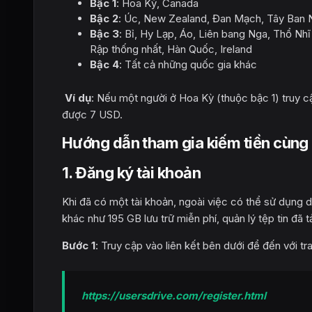
Bậc 1
: Hoa Kỳ, Canada
Bậc 2
: Úc, New Zealand, Đan Mạch, Tây Ban N
Bậc 3
: Bỉ, Hy Lạp, Áo, Liên bang Nga, Thổ Nhĩ
Rập thống nhất, Hàn Quốc, Ireland
Bậc 4
: Tất cả những quốc gia khác
Ví dụ
: Nếu một người ở Hoa Kỳ (thuộc bậc 1) truy c
được 7 USD.
Hướng dẫn tham gia kiếm tiền cùng 
1. Đăng ký tài khoản
Khi đã có một tài khoản, ngoài việc có thể sử dụng 
khác như 195 GB lưu trữ miễn phí, quản lý tệp tin đã tải
Bước 1
: Truy cập vào liên kết bên dưới để đến với t
https://usersdrive.com/register.html