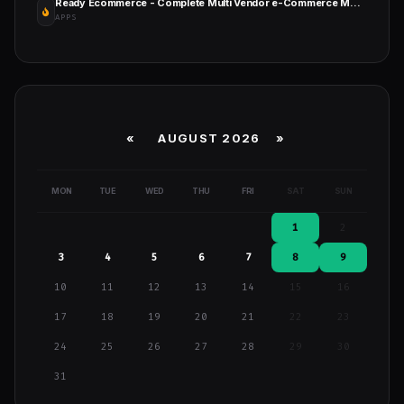
Ready Ecommerce - Complete Multi Vendor e-Commerce Mobile App, Customer Website with Store POS
APPS
«
AUGUST 2026 »
MON
TUE
WED
THU
FRI
SAT
SUN
1
2
3
4
5
6
7
8
9
10
11
12
13
14
15
16
17
18
19
20
21
22
23
24
25
26
27
28
29
30
31