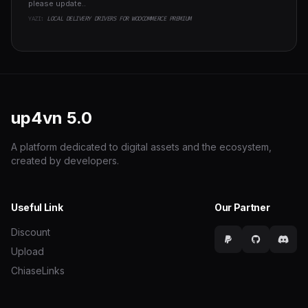
please update..
YAZI:
LOCAL DELIVERY DRIVERS FOR WOOCOMMERCE PREMIUM
up4vn
5.0
A platform dedicated to digital assets and the ecosystem,
created by developers.
Useful Link
Our Partner
Discount
Upload
ChiaseLinks