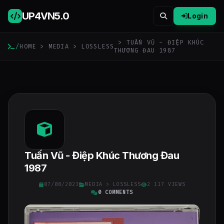
UP4VN
5.0
Login
> TUẤN VŨ - ĐIỆP KHÚC
/
HOME
>
MEDIA
>
LOSSLESS
THƯƠNG ĐAU 1987
Tuấn Vũ - Điệp Khúc Thương Đau
1987
07/08/2023
MEDIA
>
LOSSLESS
2 117 VIEWS
0 COMMENTS