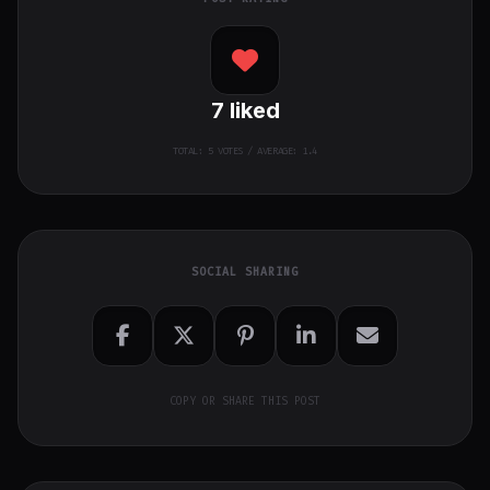
7
liked
TOTAL:
5
VOTES / AVERAGE: 1.4
SOCIAL SHARING
COPY OR SHARE THIS POST