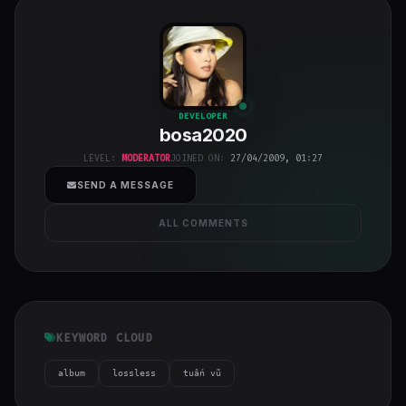
bosa2020
"
DEVELOPER
bosa2020
class="w-full
h-full object-
LEVEL:
MODERATOR
JOINED ON:
27/04/2009, 01:27
cover">
SEND A MESSAGE
ALL COMMENTS
KEYWORD CLOUD
album
lossless
tuấn vũ