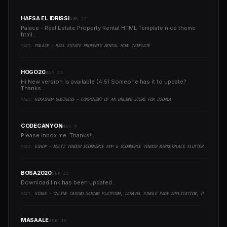
HAFSA EL IDRISSI
AUG 22
Palace - Real Estate Property Rental HTML Template nice theme
html..
YAZI:
PALACE - REAL ESTATE PROPERTY RENTAL HTML TEMPLATE
HOGO20
MAR 25
Hi New version is available (4.5) Someone has it to update?
Thanks ..
YAZI:
HIKASHOP BUSINESS - COMPONENT OF AN ONLINE STORE FOR JOOMLA
CODECANYON
MAR 9
Please inbox me. Thanks!..
YAZI:
ESHOP - MULTI VENDOR ECOMMERCE APP & ECOMMERCE VENDOR MARKETPLACE FLUTTER APP
BOSA2020
SEP 22
Download link has been updated...
YAZI:
STAKE - ONLINE CASINO GAMING PLATFORM, LARAVEL SINGLE PAGE APPLICATION, PWA
MASAALE
APR 15