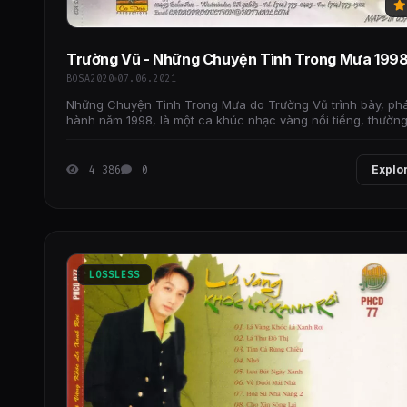
Trường Vũ - Những Chuyện Tình Trong Mưa 199
BOSA2020
07.06.2021
Những Chuyện Tình Trong Mưa do Trường Vũ trình bày, ph
hành năm 1998, là một ca khúc nhạc vàng nổi tiếng, thườn
được biết đến với giai điệu buồn man mác và
4 386
0
Explo
LOSSLESS