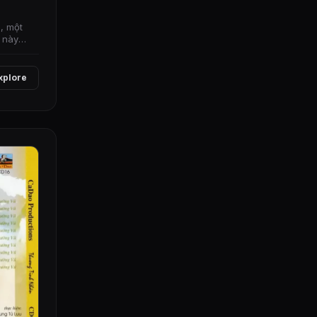
, một
 này
xplore