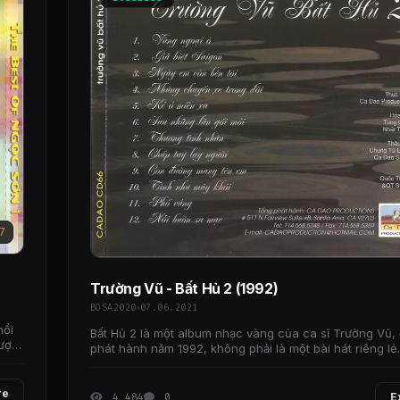
7
Trường Vũ - Bất Hủ 2 (1992)
BOSA2020
07.06.2021
nổi
Bất Hủ 2 là một album nhạc vàng của ca sĩ Trường Vũ,
được
phát hành năm 1992, không phải là một bài hát riêng lẻ
này bao gồm nhiều ca khúc nhạc vàng
re
4 484
0
E