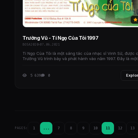
Trường Vũ - Tí Ngọ Của Tôi 1997
BOSA2020
07.06.2021
Tí Ngọ Của Tôi là một sáng tác của nhạc sĩ Vinh Sử, được c
Trường Vũ trình bày và phát hành vào năm 1997. Đây là một
khúc thuộc dòng nhạc vàng, mang
5 639
0
Explo
1
...
7
8
9
10
11
12
13
PAGES: