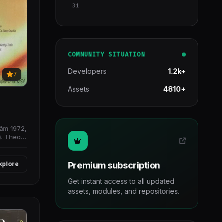
31
COMMUNITY SITUATION
Developers
1.2k+
7
Assets
4810+
ăm 1972,
). Theo
Premium subscription
xplore
Get instant access to all updated
assets, modules, and repositories.