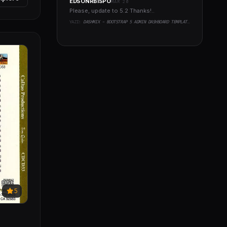
EDSONRBISPO
MAR 20
Please, update to 5.2 Thanks!..
YAZI:
DASHMIX - BOOTSTRAP 5 ADMIN DASHBOARD TEMPLATE & LARAVEL 11 STARTER KIT
5