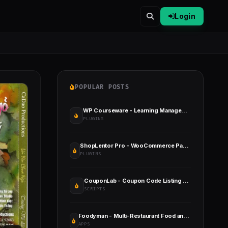
Login
POPULAR POSTS
WP Courseware - Learning Management System
PLUGINS
ShopLentor Pro - WooCommerce Page Builder Elementor Addon
PLUGINS
CouponLab - Coupon Code Listing Platform
SCRIPTS
Foodyman - Multi-Restaurant Food and Grocery Ordering and Delivery Marketplace
APPS