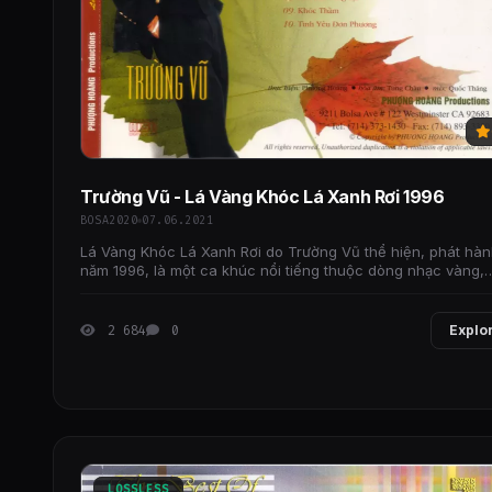
Trường Vũ - Lá Vàng Khóc Lá Xanh Rơi 1996
BOSA2020
07.06.2021
Lá Vàng Khóc Lá Xanh Rơi do Trường Vũ thể hiện, phát hà
năm 1996, là một ca khúc nổi tiếng thuộc dòng nhạc vàng,
được yêu thích bởi giai điệu buồn và ca từ
2 684
0
Explo
LOSSLESS