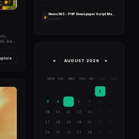
7
News365 - PHP Newspaper Script Magazine Blog with Video Newspaper
SCRIPTS
Anh,
98. Đây
xplore
«
AUGUST 2026 »
MON
TUE
WED
THU
FRI
SAT
SUN
1
2
3
4
5
6
7
8
9
10
11
12
13
14
15
16
17
18
19
20
21
22
23
24
25
26
27
28
29
30