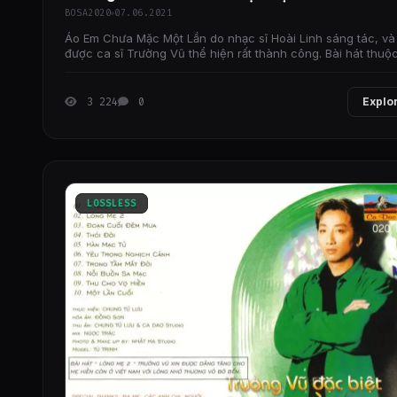
BOSA2020
07.06.2021
Áo Em Chưa Mặc Một Lần do nhạc sĩ Hoài Linh sáng tác, và
được ca sĩ Trường Vũ thể hiện rất thành công. Bài hát thuộ
loại nhạc vàng, trữ tình, kể về một
3 224
0
Explo
LOSSLESS