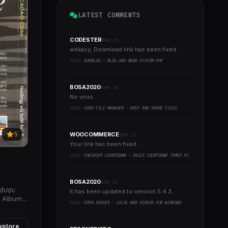
LATEST COMMENTS
CODESTER
MAR 29
witkacy, Download link has been fixed...
YAZI:
NZHBLOG - BLOG AND NEWS SYSTEM PHP
BOSA2020
AUG 16
No virus..
YAZI:
VENO FILE MANAGER - HOST AND SHARE FILES
5
WOOCOMMERCE
SEP 27
Your link has been fixed...
YAZI:
CHECKOUT COUNTDOWN - SALES COUNTDOWN TIMER FOR WOOCOMMERCE AND WORDPRESS
BOSA2020
AUG 23
 được
It has been updated to version 5.4.3..
. Album
YAZI:
OPEN SERVER - LOCAL WEB SERVER FOR WINDOWS
xplore