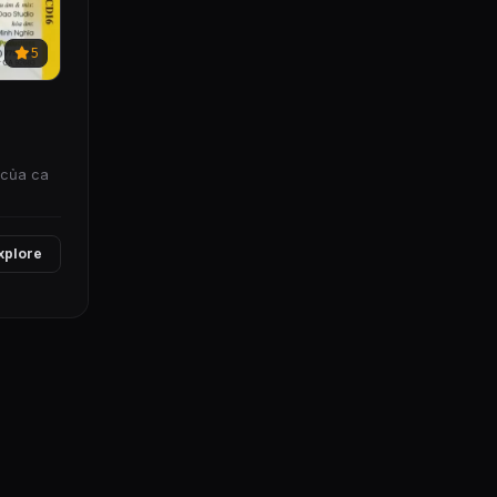
5
 của ca
xplore