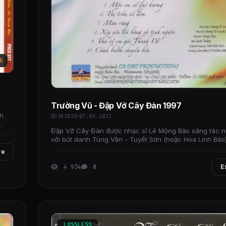
6
Trường Vũ - Đập Vỡ Cây Đàn 1997
nh
BOSA2020
07.06.2021
Đập Vỡ Cây Đàn được nhạc sĩ Lê Mộng Bảo sáng tác n
với bút danh Tùng Vân - Tuyết Sơn (hoặc Hoa Linh Bảo
một trang web về âm nhạc, bài hát này
re
4 954
0
E
LOSSLESS