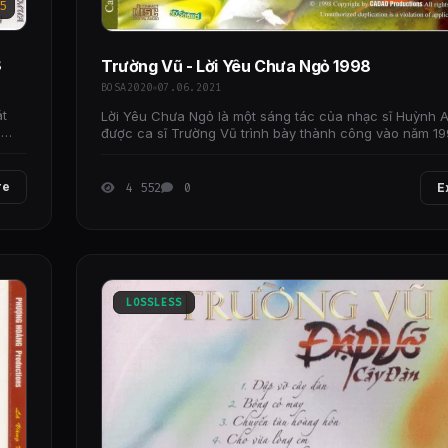
5
8
Trường Vũ - Lời Yêu Chưa Ngỏ 1998
BOSA2020
07.06.2021
át
Lời Yêu Chưa Ngỏ là một sáng tác của nhạc sĩ Huỳnh 
g
được ca sĩ Trường Vũ trình bày thành công vào năm 19
là một bản nhạc trữ tình, thuộc dòng nhạc
re
4 552
0
E
LOSSLESS