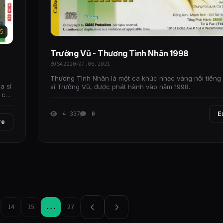
5
Trường Vũ - Thương Tình Nhân 1998
BOSA2020
07.06.2021
Thương Tình Nhân là một ca khúc nhạc vàng nổi tiếng
a sĩ
sĩ Trường Vũ, được phát hành vào năm 1998.
 ca
4 337
0
E
re
14
15
...
27