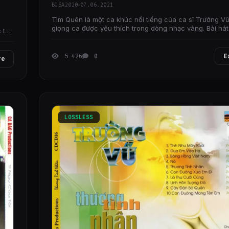
BOSA2020
07.06.2021
Tìm Quên là một ca khúc nổi tiếng của ca sĩ Trường Vũ
giọng ca được yêu thích trong dòng nhạc vàng. Bài hát
c thể
thường được biết đến với giai điệu buồn,
5 426
0
E
re
LOSSLESS