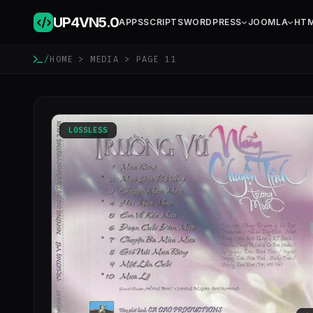
UP4VN
5.0
APPS
SCRIPTS
WORDPRESS
JOOMLA
HT
/
HOME
>
MEDIA
> PAGE 11
LOSSLESS