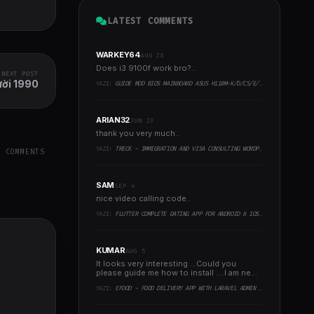
LATEST COMMENTS
WARKEY64
AUG 28
Does i3 9100f work bro?..
NEXT POST
ười 1990
YAZI:
GUIDE MOD BIOS MAINBOARD ASUS H110M-K/D/CS/E/E.M2, B150M-K, H270-PLUS, Z170-PRO,.. RUNNING INTEL COFFEELAKE CPU
ARIAN32
JUN 23
thank you very much..
YAZI:
TRECK - IMMIGRATION AND VISA CONSULTING WORDPRESS THEME
Y COMMENTS
SAM
SEP 4
nice video calling code..
YAZI:
FLUTTER COMPLETE DATING APP FOR ANDROID & IOS WITH ADMIN PANEL
KUMAR
AUG 5
It looks very interesting ...Could you
please guide me how to install ....I am new
to programming ..
YAZI:
EFOOD - FOOD DELIVERY APP WITH LARAVEL ADMIN PANEL + DELIVERY MAN APP