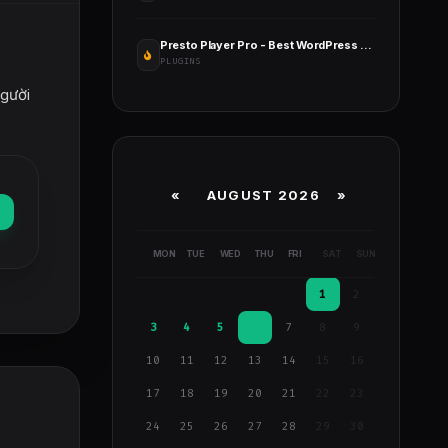
Presto Player Pro - Best WordPress Video Player Plugin
PLUGINS
người
«
AUGUST 2026 »
MON
TUE
WED
THU
FRI
SAT
SUN
1
2
3
4
5
6
7
8
9
10
11
12
13
14
15
16
17
18
19
20
21
22
23
24
25
26
27
28
29
30