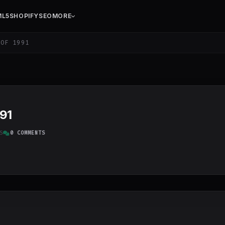
ML5
SHOPIFY
SEO
MORE
OF 1991
991
S
0 COMMENTS