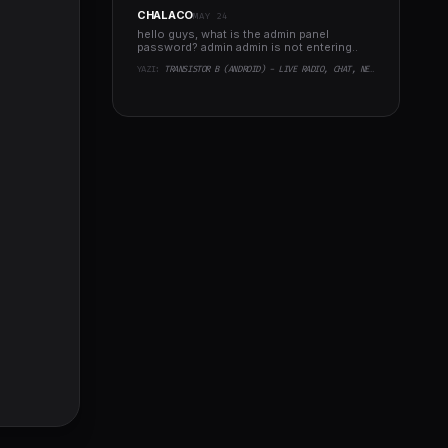
CHALACO
MAY 24
hello guys, what is the admin panel
password? admin admin is not entering..
YAZI:
TRANSISTOR B (ANDROID) - LIVE RADIO, CHAT, NEWS, PHP BACKEND