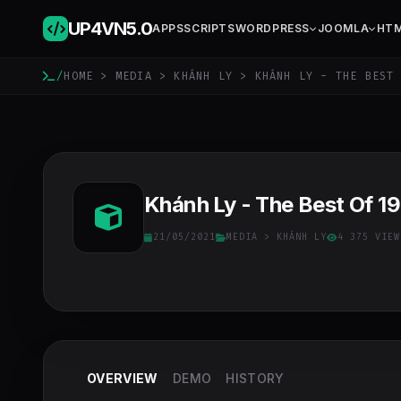
UP4VN
5.0
APPS
SCRIPTS
WORDPRESS
JOOMLA
HT
/
HOME
>
MEDIA
>
KHÁNH LY
> KHÁNH LY - THE BEST 
Khánh Ly - The Best Of 1
21/05/2021
MEDIA
>
KHÁNH LY
4 375 VIEW
OVERVIEW
DEMO
HISTORY