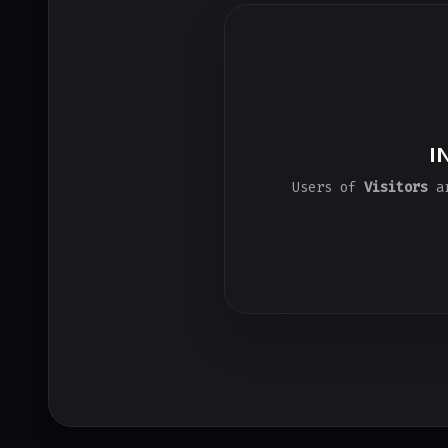
I
Users of
Visitors
ar