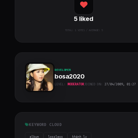
5
liked
TOTAL:
1
VOTES / AVERAGE: 5
DEVELOPER
bosa2020
LEVEL:
MODERATOR
JOINED ON:
27/04/2009, 01:27
bosa2020
"
class="w-full
h-full object-
cover">
KEYWORD CLOUD
album
lossless
khánh ly