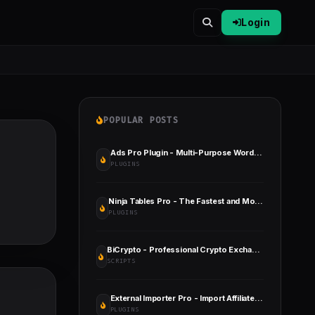
Login
POPULAR POSTS
Ads Pro Plugin - Multi-Purpose WordPress Advertising Manager
PLUGINS
Ninja Tables Pro - The Fastest and Most Diverse WordPress DataTables Plugin
PLUGINS
BiCrypto - Professional Crypto Exchange with Spot & Binary Trading, KYC Verification & Wallets
SCRIPTS
External Importer Pro - Import Affiliate Products Into WooCommerce
PLUGINS