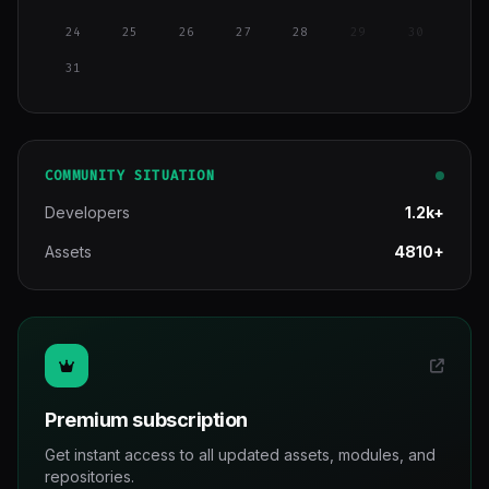
24
25
26
27
28
29
30
31
COMMUNITY SITUATION
Developers
1.2k+
Assets
4810+
Premium subscription
Get instant access to all updated assets, modules, and
repositories.