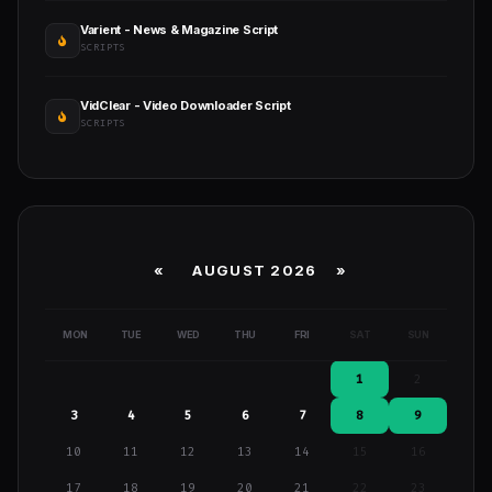
Varient - News & Magazine Script
SCRIPTS
VidClear - Video Downloader Script
SCRIPTS
«
AUGUST 2026 »
MON
TUE
WED
THU
FRI
SAT
SUN
1
2
3
4
5
6
7
8
9
10
11
12
13
14
15
16
17
18
19
20
21
22
23