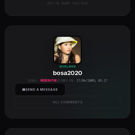
COPY OR SHARE THIS POST
bosa2020
"
DEVELOPER
bosa2020
class="w-full
h-full object-
LEVEL:
MODERATOR
JOINED ON:
27/04/2009, 01:27
cover">
SEND A MESSAGE
ALL COMMENTS