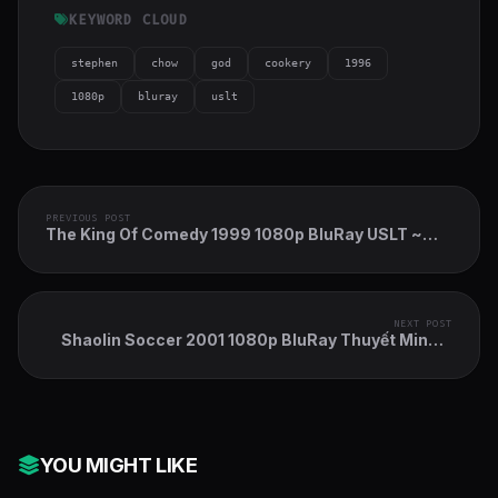
KEYWORD CLOUD
stephen
chow
god
cookery
1996
1080p
bluray
uslt
PREVIOUS POST
The King Of Comedy 1999 1080p BluRay USLT ~
Vua Hài Kịch
NEXT POST
Shaolin Soccer 2001 1080p BluRay Thuyết Minh ~
Đội Bóng Thiếu Lâm
YOU MIGHT LIKE