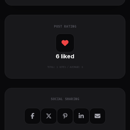
POST RATING
6
liked
TOTAL:
1
VOTES / AVERAGE: 6
SOCIAL SHARING