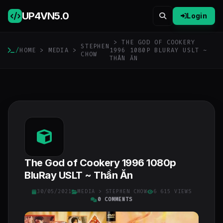
UP4VN
5.0
Login
> THE GOD OF COOKERY
STEPHEN
/
HOME
>
MEDIA
>
1996 1080P BLURAY USLT ~
CHOW
THẦN ĂN
The God of Cookery 1996 1080p
BluRay USLT ~ Thần Ăn
30/05/2021
MEDIA
>
STEPHEN CHOW
6 615 VIEWS
0 COMMENTS