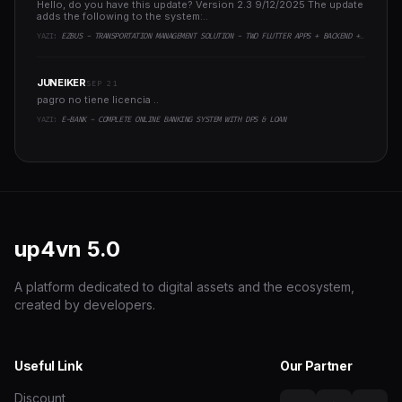
Hello, do you have this update? Version 2.3 9/12/2025 The update
adds the following to the system:..
YAZI:
EZBUS - TRANSPORTATION MANAGEMENT SOLUTION - TWO FLUTTER APPS + BACKEND + ADMIN PANEL
JUNEIKER
SEP 21
pagro no tiene licencia ..
YAZI:
E-BANK - COMPLETE ONLINE BANKING SYSTEM WITH DPS & LOAN
up4vn
5.0
A platform dedicated to digital assets and the ecosystem,
created by developers.
Useful Link
Our Partner
Discount