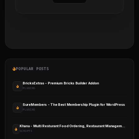
POPULAR POSTS
BricksExtras - Premium Bricks Builder Addon
PLUGINS
SureMembers - The Best Membership Plugin for WordPress
PLUGINS
Khana - Multi Resturant Food Ordering, Restaurant Management With SaaS And QR Menu Maker
SCRIPTS