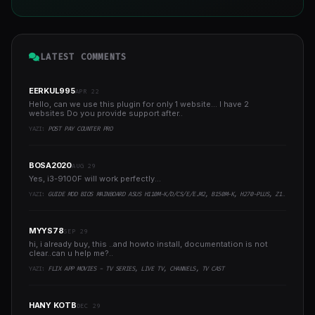
LATEST COMMENTS
EERKUL995
APR 22
Hello, can we use this plugin for only 1 website... I have 2
websites Do you provide support after..
YAZI:
POST PAY COUNTER PRO
BOSA2020
AUG 29
Yes, i3-9100F will work perfectly...
YAZI:
GUIDE MOD BIOS MAINBOARD ASUS H110M-K/D/CS/E/E.M2, B150M-K, H270-PLUS, Z170-PRO,.. RUNNING INTEL COFFEELAKE CPU
MYYS78
SEP 29
hi, i already buy, this ..and howto install, documentation is not
clear..can u help me?..
YAZI:
FLIX APP MOVIES - TV SERIES, LIVE TV, CHANNELS, TV CAST
HANY KOTB
DEC 29