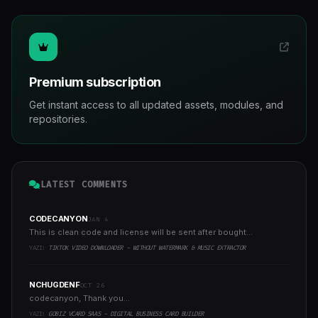
Premium subscription
Get instant access to all updated assets, modules, and
repositories.
LATEST COMMENTS
CODECANYON
JAN 4
This is clean code and license will be sent after bought...
YAZI:
TIKTOK VIDEO DOWNLOADER - WITHOUT WATERMARK & MUSIC EXTRACTOR
NCHUGDENF
OCT 26
codecanyon, Thank you...
YAZI:
GOBIZ VCARD SAAS - DIGITAL BUSINESS CARD BUILDER