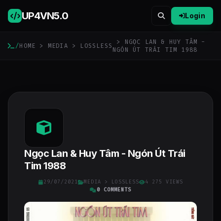
UP4VN
5.0
Login
> NGỌC LAN & HUY TÂM -
/
HOME
>
MEDIA
>
LOSSLESS
NGÓN ÚT TRÁI TIM 1988
Ngọc Lan & Huy Tâm - Ngón Út Trái
Tim 1988
29/07/2021
MEDIA
>
LOSSLESS
4 275 VIEWS
0 COMMENTS