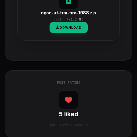
ngon-ut-trai-tim-1988.zip
SIZE:
491.2 MB
DOWNLOAD
POST RATING
5
liked
TOTAL:
1
VOTES / AVERAGE: 5