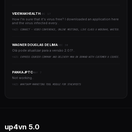
VIDEMAKHEALTH
DEC 17
How I'm sure that it's virus free? I downloaded an application here
and the virus infected every..
YAZI:
CONNECT - VIDEO CONFERENCE, ONLINE MEETINGS, LIVE CLASS & WEBINAR, WHITEBOARD, LIVE CHAT
WAGNER DOUGLAS DE LIMA
DEC 30
Olá pode atualizar para a versão 2.0.1?..
YAZI:
EXPRESS COURIER COMPANY AND DELIVERY MAN ON DEMAND WITH CUSTOMER & COURIER APP, WEB AND ADMIN PANEL
PANKAJPTC
MAY 7
Not working..
YAZI:
WHATSAPP MARKETING TOOL MODULE FOR STACKPOSTS
up4vn
5.0