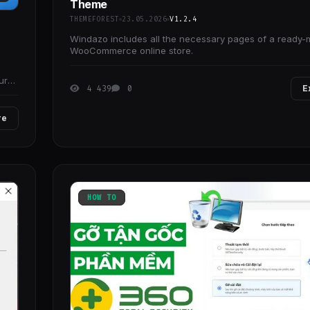
Theme
THEMEFOREST
23.05.2026
V1.2.4
Windazo includes all the necessary pages of a ready
WooCommerce online store.
ur
4 439
0
E
re
HOW TO