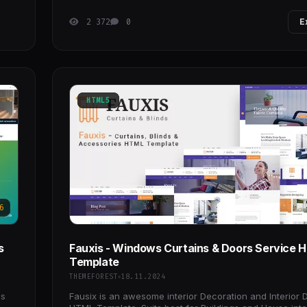
2 372
0
E
HTML5
6
s
Fauxis - Windows Curtains & Doors Service
Template
THEMEFOREST
18.11.2024
ss
Fausix is an awesome interior Decoration and Interior 