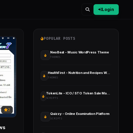
Login
POPULAR POSTS
NeoBeat - Music WordPress Theme
THEMES
HealthFirst - Nutrition and Recipes WordPress Theme
THEMES
TokenLite - ICO / STO Token Sale Management Dashboard - ICO Admin Script
SCRIPTS
2
Quizzy - Online Examination Platform
SCRIPTS
ows