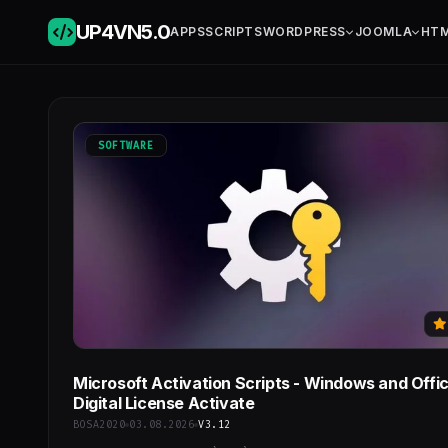
UP4VN
5.0
APPS
SCRIPTS
WORDPRESS
JOOMLA
HT
SOFTWARE
Microsoft Activation Scripts - Windows and Offi
Digital License Activate
BOSA2020
03.08.2026
V3.12