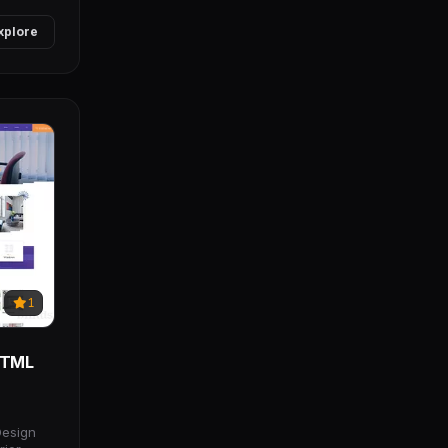
xplore
1
 HTML
Design