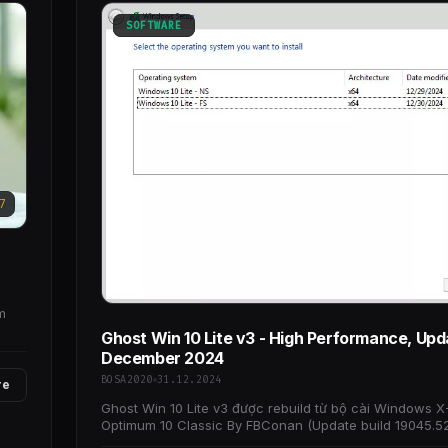
SOFTWARE
7
m
Ghost Win 10 Lite v3 - High Performance, Upd
December 2024
BOSA2020
31.12.2024
re
Ghost Win 10 Lite v3 được rebuild từ bộ cài Windows X-
Optimum 10 Classic By FBConan (Update build 19045.52