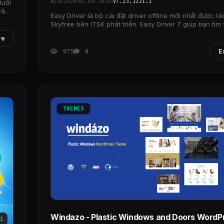
BOSA2020
03.08.2026
V7.23.1221.1
dưới
Đây
Easy Driver là bộ cài đặt driver offline mới nhất được tá
Skyfree bên ITSK phát triển. Easy Driver 7 giúp bạn tìm 
đặt driver cho phần cứng máy
re
975
0
E
THEMES
Windazo - Plastic Windows and Doors WordP
1