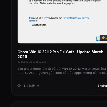
1
Ghost Win 10 22H2 Pro Full Soft - Update March
2026
BOSA2020
10.05.2026
Bản ghost được làm từ bộ cài Win 10 22H2 March 2026 (Bui
19045.7058) nguyên gốc lược bỏ các apps không cần thiết,
lại Defender và Store.
1 968
0
Explo