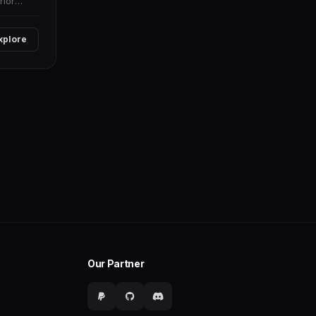
rior
xplore
Our Partner