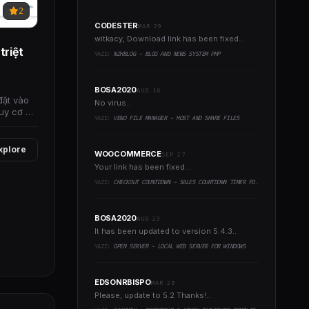
2
CODESTER
MAR 29
witkacy, Download link has been fixed...
triệt
YAZI:
NZHBLOG - BLOG AND NEWS SYSTEM PHP
BOSA2020
AUG 16
đặt vào
No virus..
uy cơ về
YAZI:
VENO FILE MANAGER - HOST AND SHARE FILES
xplore
WOOCOMMERCE
SEP 27
Your link has been fixed...
YAZI:
CHECKOUT COUNTDOWN - SALES COUNTDOWN TIMER FOR WOOCOMMERCE AND WORDPRESS
BOSA2020
AUG 23
It has been updated to version 5.4.3..
YAZI:
OPEN SERVER - LOCAL WEB SERVER FOR WINDOWS
EDSONRBISPO
MAR 20
Please, update to 5.2 Thanks!..