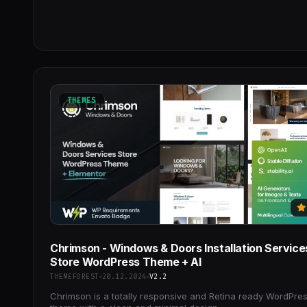
THEMES
Chrimson - Windows & Doors Installation Service
Store WordPress Theme + AI
THEMEFOREST
20.12.2024
V2.2
Chrimson is a totally responsive and Retina ready WordPre