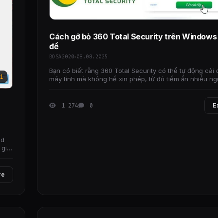
Cách gỡ bỏ 360 Total Security trên Windows 
để
BOSA2020
08.08.2025
Bạn có biết rằng 360 Total Security có thể tự động cài 
1
máy tính mà không hề xin phép, từ đó tiềm ẩn nhiều ng
quyền riêng tư và bảo mật thông
1 274
0
E
ld
 giữ
re