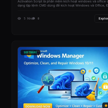
Activation Script là phần mềm kích hoạt windows và office 
dạng tập lệnh CMD dùng để kích hoạt Windows và Office, 
là Mã nguồn Mở và được làm sạch
5 964
0
Explo
SOFTWARE