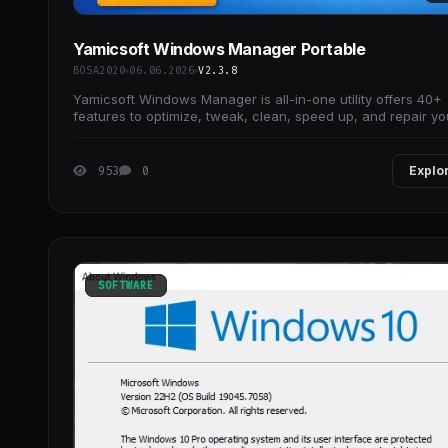
Yamicsoft Windows Manager Portable
BOSA2020
06.06.2026
V2.3.8
Yamicsoft Windows Manager is all-in-one utility offers 40+
features to optimize, tweak, clean, speed up, and repair yo
Windows setup, ensuring a faster,
953
0
Explo
SOFTWARE