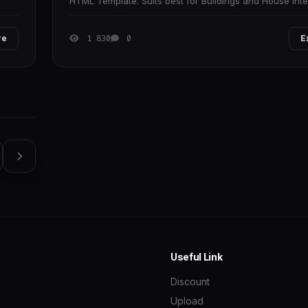
HTML Template. Suits best for Buildings and House inte
design retail and services like
re
1 830
0
E
Useful Link
Discount
Upload