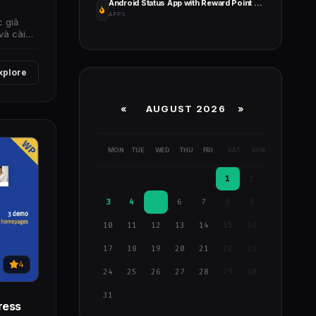
Android Status App with Reward Point (Lucky Wheel, Video, GIF, Quotes & Image)
APPS
c giả
và cài
xplore
«
AUGUST 2026 »
MON
TUE
WED
THU
FRI
SAT
SUN
1
2
3
4
5
6
7
8
9
10
11
12
13
14
15
16
17
18
19
20
21
22
23
4
24
25
26
27
28
29
30
31
ress