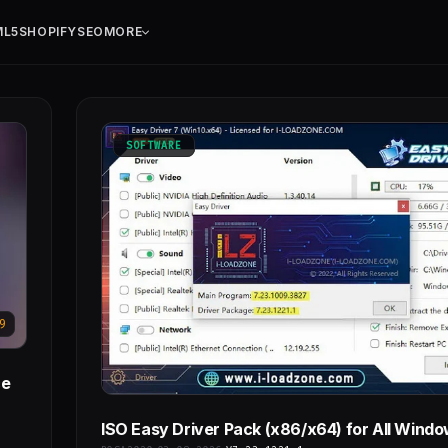
ML5
SHOPIFY
SEO
MORE
SOFTWARE
9
ce
ISO Easy Driver Pack (x86/x64) for All Wind