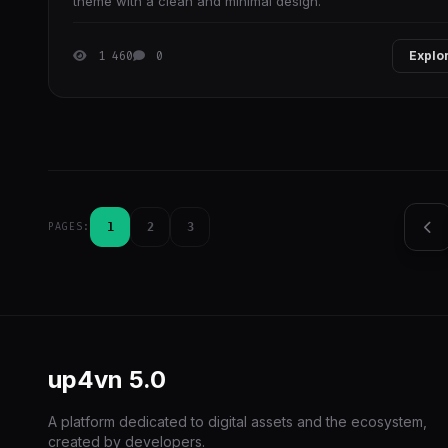
theme with a clean and minimal design.
1 460
0
Explo
1
2
3
PAGES:
up4vn
5.0
A platform dedicated to digital assets and the ecosystem,
created by developers.