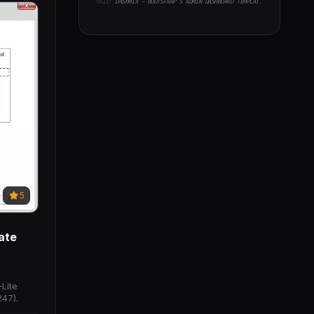
YAZI:
DASHMIX - BOOTSTRAP 5 ADMIN DASHBOARD TEMPLATE & LARAVEL 11 STARTER KIT
5
ate
Lite
47).